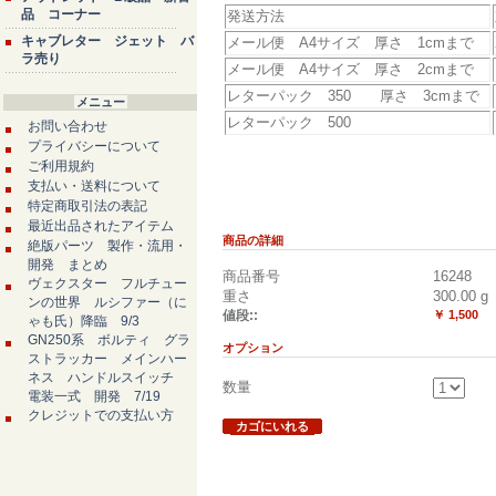
品 コーナー
発送方法
キャブレター ジェット バ
メール便 A4サイズ 厚さ 1cmまで
ラ売り
メール便 A4サイズ 厚さ 2cmまで
レターパック 350 厚さ 3cmまで
メニュー
レターパック 500
お問い合わせ
プライバシーについて
ご利用規約
支払い・送料について
特定商取引法の表記
最近出品されたアイテム
商品の詳細
絶版パーツ 製作・流用・
開発 まとめ
商品番号
16248
ヴェクスター フルチュー
重さ
300.00
g
ンの世界 ルシファー（に
値段::
￥ 1,500
ゃも氏）降臨 9/3
GN250系 ボルティ グラ
オプション
ストラッカー メインハー
ネス ハンドルスイッチ
数量
電装一式 開発 7/19
クレジットでの支払い方
カゴにいれる