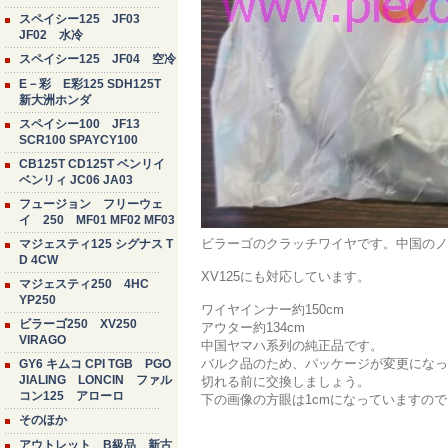
スペイシー125 JF03
JF02 水冷
スペイシー125 JF04 空冷
E－彩 E彩125 SDH125T
新大洲ホンダ
スペイシー100 JF13
SCR100 SPAYCY100
CB125T CD125T ベンリイ
ベンリィ JC06 JA03
フュージョン フリーウェ
イ 250 MF01 MF02 MF03
ビラーゴのクラッチワイヤです。中国のノ
マジェスティ125 シグナス T
D 4CW
XV125にも対応しています。
マジェスティ250 4HC
YP250
ワイヤインナー約150cm
ビラーゴ250 XV250
アウター約134cm
VIRAGO
中国ヤマハ系列の純正品です。
バルク品のため、パッケージが変更になっ
GY6 キムコ CPI TGB PGO
JIALING LONCIN ファル
切れる前に交換しましょう。
コン125 アローロ
下の画像の方眼は1cmになっていますの
そのほか
アウトレット B級品 新古