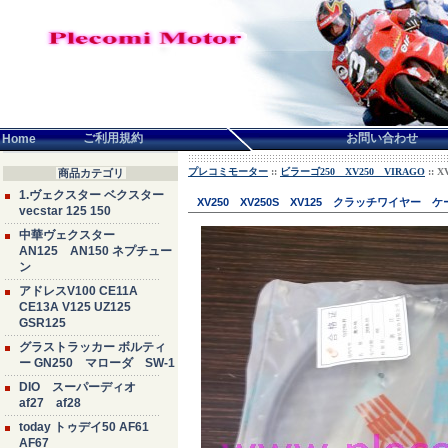
言語せんたく:
ご利用規約
お問い合わせ
Home
プレコミモーター
::
ビラーゴ250 XV250 VIRAGO
::
商品カテゴリ
1.ヴェクスター ベクスター
XV250 XV250S XV125 クラッチワイヤー
vecstar 125 150
中華ヴェクスター
AN125 AN150 ネプチュー
ン
アドレスV100 CE11A
CE13A V125 UZ125
GSR125
グラストラッカー ボルティ
ー GN250 マローダ SW-1
DIO スーパーディオ
af27 af28
today トゥデイ50 AF61
AF67