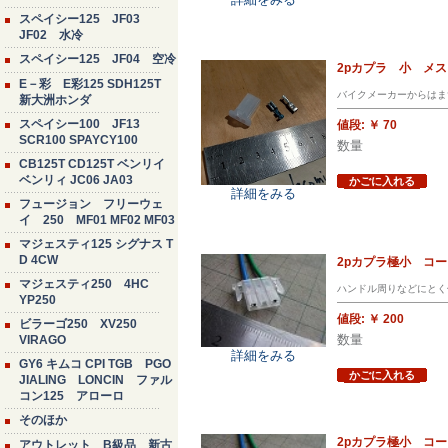
スペイシー125 JF03
JF02 水冷
スペイシー125 JF04 空冷
2pカプラ 小 メ
E－彩 E彩125 SDH125T
バイクメーカーからはま
新大洲ホンダ
スペイシー100 JF13
値段:
￥ 70
SCR100 SPAYCY100
数量
CB125T CD125T ベンリイ
ベンリィ JC06 JA03
かごに入れる
詳細をみる
フュージョン フリーウェ
イ 250 MF01 MF02 MF03
マジェスティ125 シグナス T
D 4CW
2pカプラ極小 コ
マジェスティ250 4HC
ハンドル周りなどにとく
YP250
値段:
￥ 200
ビラーゴ250 XV250
数量
VIRAGO
詳細をみる
GY6 キムコ CPI TGB PGO
かごに入れる
JIALING LONCIN ファル
コン125 アローロ
そのほか
2pカプラ極小 コ
アウトレット B級品 新古