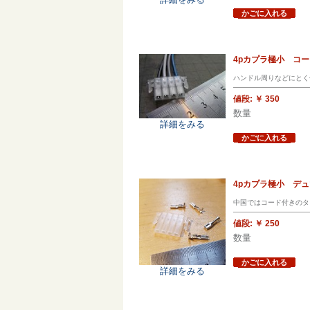
かごに入れる
4pカプラ極小 コー
ハンドル周りなどにとく
値段:
￥ 350
数量
詳細をみる
かごに入れる
4pカプラ極小 デュ
中国ではコード付きのタ
値段:
￥ 250
数量
かごに入れる
詳細をみる