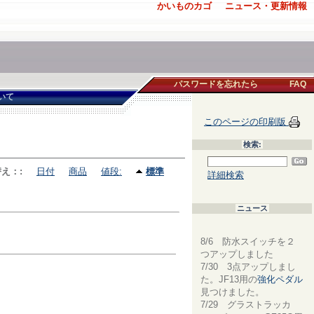
かいものカゴ
ニュース・更新情報
パスワードを忘れたら
FAQ
いて
このページの印刷版
検索:
え：:
日付
商品
値段:
標準
詳細検索
ニュース
8/6 防水スイッチを２
つアップしました
7/30 3点アップしまし
た。JF13用の
強化ペダル
見つけました。
7/29 グラストラッカ