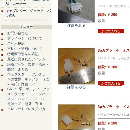
品 コーナー
ハンドル周りなどにとく
キャブレター ジェット バ
値段:
￥ 250
ラ売り
数量
詳細をみる
メニュー
かごに入れる
お問い合わせ
プライバシーについて
ご利用規約
支払い・送料について
3pカプラ 小 オ
特定商取引法の表記
バイクメーカーからはま
最近出品されたアイテム
絶版パーツ 製作・流用・
値段:
￥ 100
開発 まとめ
数量
ヴェクスター フルチュー
ンの世界 ルシファー（に
かごに入れる
ゃも氏）降臨 9/3
詳細をみる
GN250系 ボルティ グラ
ストラッカー メインハー
ネス ハンドルスイッチ
電装一式 開発 7/19
3pカプラ 小 メ
クレジットでの支払い方
バイクメーカーからはま
値段:
￥ 100
数量