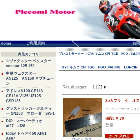
言語せんたく:
ご利用規約
お問
Home
プレコミモーター
::
GY6 キムコ CPI TGB PGO JIA
商品カテゴリ
1.ヴェクスター ベクスター
vecstar 125 150
GY6 キムコ CPI TGB PGO JIALING LON
中華ヴェクスター
AN125 AN150 ネプチュー
ン
Result pages:
1
2
アドレスV100 CE11A
CE13A V125 UZ125
2pカプラ 小 オ
GSR125
グラストラッカー ボルティ
バイクメーカーからはま
ー GN250 マローダ SW-1
値段:
￥ 70
DIO スーパーディオ
数量
af27 af28
today トゥデイ50 AF61
かごに入れる
AF67
詳細をみる