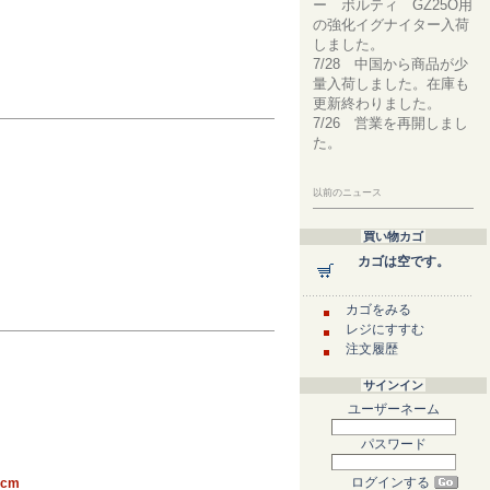
ー ボルティ GZ25O用
の強化イグナイター入荷
しました。
7/28 中国から商品が少
量入荷しました。在庫も
更新終わりました。
7/26 営業を再開しまし
た。
以前のニュース
買い物カゴ
カゴは空です。
カゴをみる
レジにすすむ
注文履歴
サインイン
ユーザーネーム
パスワード
ログインする
cm