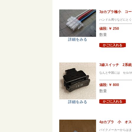
3pカプラ極小 コ
ハンドル周りなどにとく
値段:
￥ 250
数量
詳細をみる
かごに入れる
3線スイッチ 2系
なんと中国には セル/
値段:
￥ 800
数量
詳細をみる
かごに入れる
4pカプラ 小 オ
バイクメーカーからはま