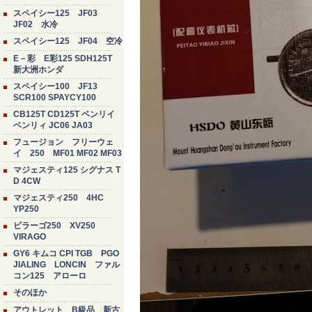
スペイシー125 JF03
JF02 水冷
スペイシー125 JF04 空冷
E－彩 E彩125 SDH125T
新大洲ホンダ
スペイシー100 JF13
SCR100 SPAYCY100
CB125T CD125T ベンリイ
ベンリィ JC06 JA03
フュージョン フリーウェ
イ 250 MF01 MF02 MF03
マジェスティ125 シグナス T
D 4CW
マジェスティ250 4HC
YP250
ビラーゴ250 XV250
VIRAGO
GY6 キムコ CPI TGB PGO
JIALING LONCIN ファル
コン125 アローロ
そのほか
アウトレット B級品 新古