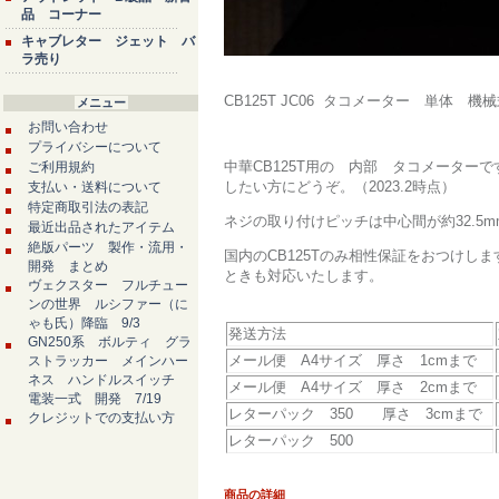
品 コーナー
キャブレター ジェット バ
ラ売り
CB125T JC06 タコメーター 単体 機械
メニュー
お問い合わせ
プライバシーについて
中華CB125T用の 内部 タコメータ
ご利用規約
したい方にどうぞ。（2023.2時点）
支払い・送料について
特定商取引法の表記
ネジの取り付けピッチは中心間が約32.5m
最近出品されたアイテム
絶版パーツ 製作・流用・
国内のCB125Tのみ相性保証をおつけし
開発 まとめ
ときも対応いたします。
ヴェクスター フルチュー
ンの世界 ルシファー（に
ゃも氏）降臨 9/3
発送方法
GN250系 ボルティ グラ
メール便 A4サイズ 厚さ 1cmまで
ストラッカー メインハー
ネス ハンドルスイッチ
メール便 A4サイズ 厚さ 2cmまで
電装一式 開発 7/19
レターパック 350 厚さ 3cmまで
クレジットでの支払い方
レターパック 500
商品の詳細