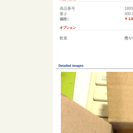
商品番号
1893
重さ
300.
値段::
￥ 2,
オプション
数量
売り
Detailed images