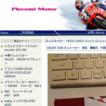
言語せんたく:
ご利用規約
お問い合わせ
Home
プレコミモーター
::
CB125T CD125T ベンリイ ベンリィ JC
商品カテゴリ
1.ヴェクスター ベクスター
CB125T JC06 タコメーター 単体 機械式 中国社
vecstar 125 150
中華ヴェクスター
AN125 AN150 ネプチュー
ン
アドレスV100 CE11A
CE13A V125 UZ125
GSR125
グラストラッカー ボルティ
ー GN250 マローダ SW-1
DIO スーパーディオ
af27 af28
today トゥデイ50 AF61
AF67